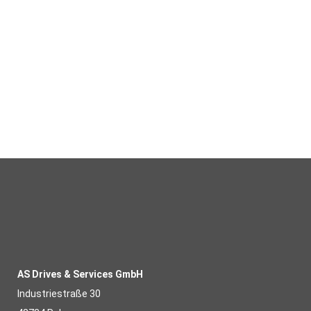
WIR VERSTEHEN UNSER
HANDWERK – DARAUF
KÖNNEN SIE VERTRAUEN
AS Drives & Services GmbH
Industriestraße 30